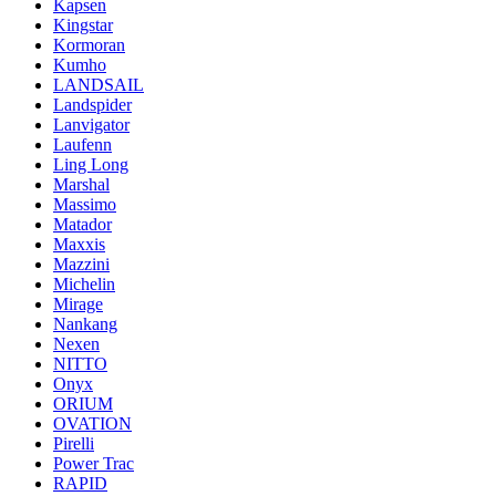
Kapsen
Kingstar
Kormoran
Kumho
LANDSAIL
Landspider
Lanvigator
Laufenn
Ling Long
Marshal
Massimo
Matador
Maxxis
Mazzini
Michelin
Mirage
Nankang
Nexen
NITTO
Onyx
ORIUM
OVATION
Pirelli
Power Trac
RAPID