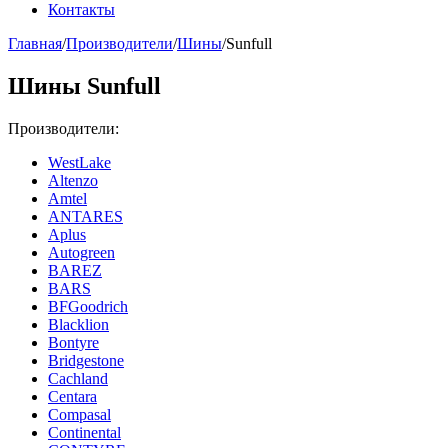
Контакты
Главная
/
Производители
/
Шины
/
Sunfull
Шины Sunfull
Производители:
WestLake
Altenzo
Amtel
ANTARES
Aplus
Autogreen
BAREZ
BARS
BFGoodrich
Blacklion
Bontyre
Bridgestone
Cachland
Centara
Compasal
Continental