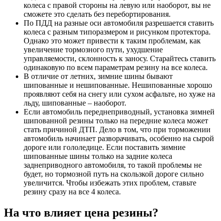
колеса с правой стороны на левую или наоборот, вы не
сможете это сделать без перебортирования.
По ПДД на разные оси автомобиля разрешается ставить
колеса с разным типоразмером и рисунком протектора.
Однако это может привести к таким проблемам, как
увеличение тормозного пути, ухудшение
управляемости, склонность к заносу. Старайтесь ставить
одинаковую по всем параметрам резину на все колеса.
В отличие от летних, зимние шины бывают
шипованные и нешипованные. Нешипованные хорошо
проявляют себя на снегу или сухом асфальте, но хуже на
льду, шипованные – наоборот.
Если автомобиль переднеприводный, установка зимней
шипованной резины только на передние колеса может
стать причиной ДТП. Дело в том, что при торможении
автомобиль начинает разворачивать, особенно на сырой
дороге или гололедице. Если поставить зимние
шипованные шины только на задние колеса
заднеприводного автомобиля, то такой проблемы не
будет, но тормозной путь на скользкой дороге сильно
увеличится. Чтобы избежать этих проблем, ставьте
резину сразу на все 4 колеса.
На что влияет цена резины?