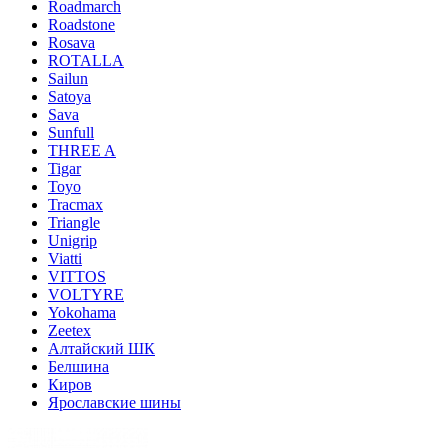
Roadmarch
Roadstone
Rosava
ROTALLA
Sailun
Satoya
Sava
Sunfull
THREE A
Tigar
Toyo
Tracmax
Triangle
Unigrip
Viatti
VITTOS
VOLTYRE
Yokohama
Zeetex
Алтайский ШК
Белшина
Киров
Ярославские шины