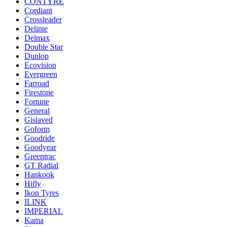
CONTYRE
Cordiant
Crossleader
Delinte
Delmax
Double Star
Dunlop
Ecovision
Evergreen
Farroad
Firestone
Fortune
General
Gislaved
Goform
Goodride
Goodyear
Greentrac
GT Radial
Hankook
Hifly
Ikon Tyres
ILINK
IMPERIAL
Kama