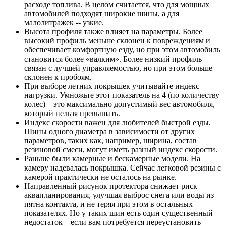
расходе топлива. В целом считается, что для мощных
автомобилей подходят широкие шины, а для
малолитражек -- узкие.
Высота профиля также влияет на параметры. Более
высокий профиль меньше склонен к повреждениям и
обеспечивает комфортную езду, но при этом автомобиль
становится более «валким». Более низкий профиль
связан с лучшей управляемостью, но при этом больше
склонен к пробоям.
При выборе летних покрышек учитывайте индекс
нагрузки. Умножьте этот показатель на 4 (по количеству
колес) – это максимально допустимый вес автомобиля,
который нельзя превышать.
Индекс скорости важен для любителей быстрой езды.
Шины одного диаметра в зависимости от других
параметров, таких как, например, ширина, состав
резиновой смеси, могут иметь разный индекс скорости.
Раньше были камерные и бескамерные модели. На
камеру надевалась покрышка. Сейчас легковой резины с
камерой практически не осталось на рынке.
Направленный рисунок протектора снижает риск
аквапланирования, улучшая выброс снега или воды из
пятна контакта, и не теряя при этом в остальных
показателях. Но у таких шин есть один существенный
недостаток – если вам потребуется переустановить