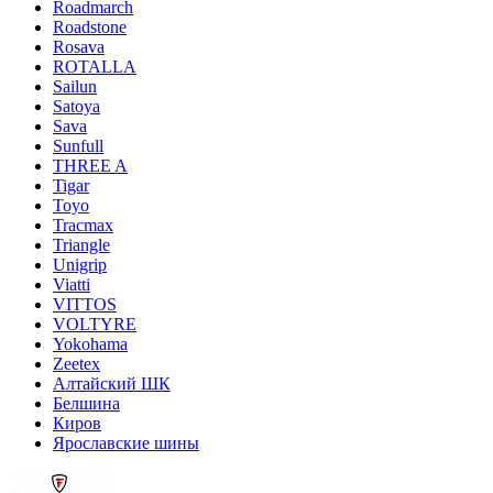
Roadmarch
Roadstone
Rosava
ROTALLA
Sailun
Satoya
Sava
Sunfull
THREE A
Tigar
Toyo
Tracmax
Triangle
Unigrip
Viatti
VITTOS
VOLTYRE
Yokohama
Zeetex
Алтайский ШК
Белшина
Киров
Ярославские шины