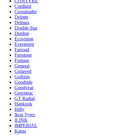
CONTYRE
Cordiant
Crossleader
Delinte
Delmax
Double Star
Dunlop
Ecovision
Evergreen
Farroad
Firestone
Fortune
General
Gislaved
Goform
Goodride
Goodyear
Greentrac
GT Radial
Hankook
Hifly
Ikon Tyres
ILINK
IMPERIAL
Kama