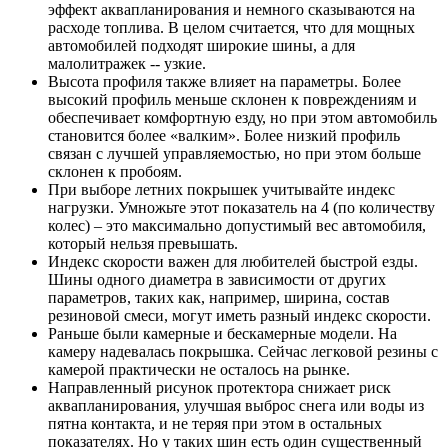
эффект аквапланирования и немного сказываются на
расходе топлива. В целом считается, что для мощных
автомобилей подходят широкие шины, а для
малолитражек -- узкие.
Высота профиля также влияет на параметры. Более
высокий профиль меньше склонен к повреждениям и
обеспечивает комфортную езду, но при этом автомобиль
становится более «валким». Более низкий профиль
связан с лучшей управляемостью, но при этом больше
склонен к пробоям.
При выборе летних покрышек учитывайте индекс
нагрузки. Умножьте этот показатель на 4 (по количеству
колес) – это максимально допустимый вес автомобиля,
который нельзя превышать.
Индекс скорости важен для любителей быстрой езды.
Шины одного диаметра в зависимости от других
параметров, таких как, например, ширина, состав
резиновой смеси, могут иметь разный индекс скорости.
Раньше были камерные и бескамерные модели. На
камеру надевалась покрышка. Сейчас легковой резины с
камерой практически не осталось на рынке.
Направленный рисунок протектора снижает риск
аквапланирования, улучшая выброс снега или воды из
пятна контакта, и не теряя при этом в остальных
показателях. Но у таких шин есть один существенный