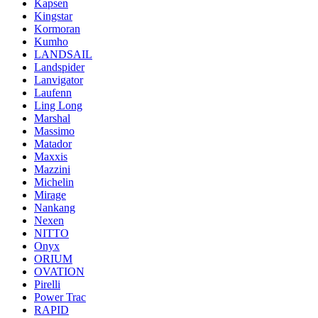
Kapsen
Kingstar
Kormoran
Kumho
LANDSAIL
Landspider
Lanvigator
Laufenn
Ling Long
Marshal
Massimo
Matador
Maxxis
Mazzini
Michelin
Mirage
Nankang
Nexen
NITTO
Onyx
ORIUM
OVATION
Pirelli
Power Trac
RAPID