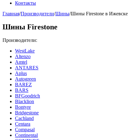
Контакты
Главная
/
Производители
/
Шины
/
Шины Firestone в Ижевске
Шины Firestone
Производители:
WestLake
Altenzo
Amtel
ANTARES
Aplus
Autogreen
BAREZ
BARS
BFGoodrich
Blacklion
Bontyre
Bridgestone
Cachland
Centara
Compasal
Continental