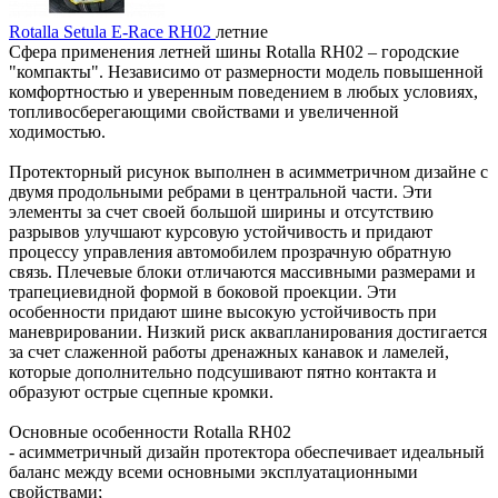
Rotalla Setula E-Race RH02
летние
Сфера применения летней шины Rotalla RH02 – городские
"компакты". Независимо от размерности модель повышенной
комфортностью и уверенным поведением в любых условиях,
топливосберегающими свойствами и увеличенной
ходимостью.
Протекторный рисунок выполнен в асимметричном дизайне с
двумя продольными ребрами в центральной части. Эти
элементы за счет своей большой ширины и отсутствию
разрывов улучшают курсовую устойчивость и придают
процессу управления автомобилем прозрачную обратную
связь. Плечевые блоки отличаются массивными размерами и
трапециевидной формой в боковой проекции. Эти
особенности придают шине высокую устойчивость при
маневрировании. Низкий риск аквапланирования достигается
за счет слаженной работы дренажных канавок и ламелей,
которые дополнительно подсушивают пятно контакта и
образуют острые сцепные кромки.
Основные особенности Rotalla RH02
- асимметричный дизайн протектора обеспечивает идеальный
баланс между всеми основными эксплуатационными
свойствами;