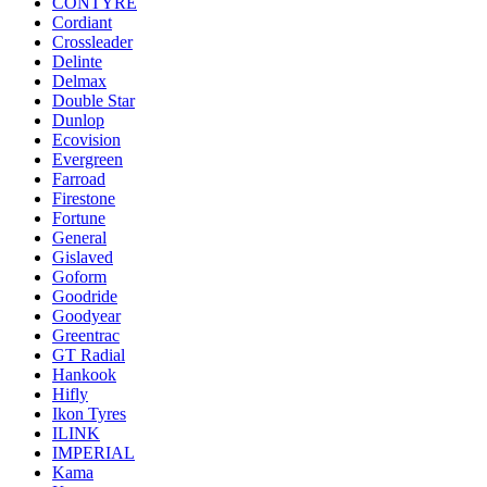
CONTYRE
Cordiant
Crossleader
Delinte
Delmax
Double Star
Dunlop
Ecovision
Evergreen
Farroad
Firestone
Fortune
General
Gislaved
Goform
Goodride
Goodyear
Greentrac
GT Radial
Hankook
Hifly
Ikon Tyres
ILINK
IMPERIAL
Kama