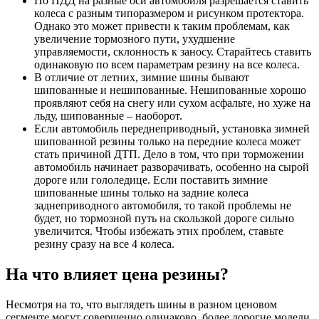
По ПДД на разные оси автомобиля разрешается ставить
колеса с разным типоразмером и рисунком протектора.
Однако это может привести к таким проблемам, как
увеличение тормозного пути, ухудшение
управляемости, склонность к заносу. Старайтесь ставить
одинаковую по всем параметрам резину на все колеса.
В отличие от летних, зимние шины бывают
шипованные и нешипованные. Нешипованные хорошо
проявляют себя на снегу или сухом асфальте, но хуже на
льду, шипованные – наоборот.
Если автомобиль переднеприводный, установка зимней
шипованной резины только на передние колеса может
стать причиной ДТП. Дело в том, что при торможении
автомобиль начинает разворачивать, особенно на сырой
дороге или гололедице. Если поставить зимние
шипованные шины только на задние колеса
заднеприводного автомобиля, то такой проблемы не
будет, но тормозной путь на скользкой дороге сильно
увеличится. Чтобы избежать этих проблем, ставьте
резину сразу на все 4 колеса.
На что влияет цена резины?
Несмотря на то, что выглядеть шины в разном ценовом
сегменте могут совершенно одинаково, более дорогие модели,