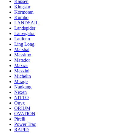
Kapsen
Kingstar
Kormoran
Kumho
LANDSAIL
Landspider
Lanvigator
Laufenn
Ling Long
Marshal
Massimo
Matador
Maxxis
Mazzini
Michelin
Mirage
Nankang
Nexen
NITTO
Onyx
ORIUM
OVATION
Pirelli
Power Trac
RAPID