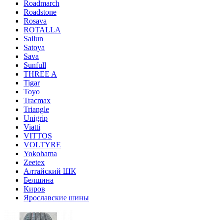
Roadmarch
Roadstone
Rosava
ROTALLA
Sailun
Satoya
Sava
Sunfull
THREE A
Tigar
Toyo
Tracmax
Triangle
Unigrip
Viatti
VITTOS
VOLTYRE
Yokohama
Zeetex
Алтайский ШК
Белшина
Киров
Ярославские шины