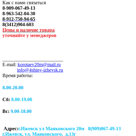
Как с нами связаться
8-909-067-49-13
8-963-542-04-30
8-912-750-94-65
8(3412)904-603
Цены и наличие товара
уточняйте у менеджеров
_________________________
E-mail:
korotaev20m@mail.ru
info@4shiny-izhevsk.ru
Время работы:
8.00-20.00
Сб:
8.00-19.00
Вс:
9.00-18.00
Адрес:
г.Ижевск ул Маяковского 20м 8(909)067-49-13
г.Ижевск, ул. Маяковского, д.13г