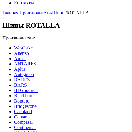
Контакты
Главная
/
Производители
/
Шины
/
ROTALLA
Шины ROTALLA
Производители:
WestLake
Altenzo
Amtel
ANTARES
Aplus
Autogreen
BAREZ
BARS
BFGoodrich
Blacklion
Bontyre
Bridgestone
Cachland
Centara
Compasal
Continental