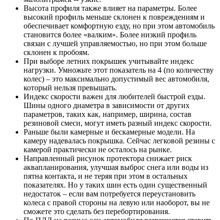
Высота профиля также влияет на параметры. Более
высокий профиль меньше склонен к повреждениям и
обеспечивает комфортную езду, но при этом автомобиль
становится более «валким». Более низкий профиль
связан с лучшей управляемостью, но при этом больше
склонен к пробоям.
При выборе летних покрышек учитывайте индекс
нагрузки. Умножьте этот показатель на 4 (по количеству
колес) – это максимально допустимый вес автомобиля,
который нельзя превышать.
Индекс скорости важен для любителей быстрой езды.
Шины одного диаметра в зависимости от других
параметров, таких как, например, ширина, состав
резиновой смеси, могут иметь разный индекс скорости.
Раньше были камерные и бескамерные модели. На
камеру надевалась покрышка. Сейчас легковой резины с
камерой практически не осталось на рынке.
Направленный рисунок протектора снижает риск
аквапланирования, улучшая выброс снега или воды из
пятна контакта, и не теряя при этом в остальных
показателях. Но у таких шин есть один существенный
недостаток – если вам потребуется переустановить
колеса с правой стороны на левую или наоборот, вы не
сможете это сделать без перебортирования.