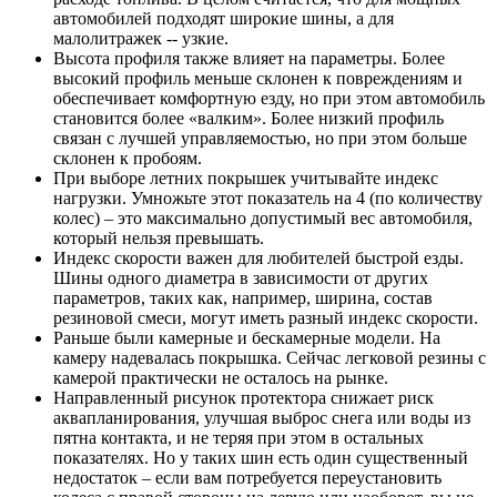
автомобилей подходят широкие шины, а для
малолитражек -- узкие.
Высота профиля также влияет на параметры. Более
высокий профиль меньше склонен к повреждениям и
обеспечивает комфортную езду, но при этом автомобиль
становится более «валким». Более низкий профиль
связан с лучшей управляемостью, но при этом больше
склонен к пробоям.
При выборе летних покрышек учитывайте индекс
нагрузки. Умножьте этот показатель на 4 (по количеству
колес) – это максимально допустимый вес автомобиля,
который нельзя превышать.
Индекс скорости важен для любителей быстрой езды.
Шины одного диаметра в зависимости от других
параметров, таких как, например, ширина, состав
резиновой смеси, могут иметь разный индекс скорости.
Раньше были камерные и бескамерные модели. На
камеру надевалась покрышка. Сейчас легковой резины с
камерой практически не осталось на рынке.
Направленный рисунок протектора снижает риск
аквапланирования, улучшая выброс снега или воды из
пятна контакта, и не теряя при этом в остальных
показателях. Но у таких шин есть один существенный
недостаток – если вам потребуется переустановить