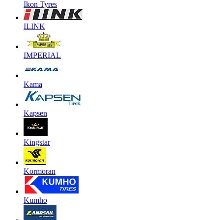
Ikon Tyres
ILINK
IMPERIAL
Kama
Kapsen
Kingstar
Kormoran
Kumho