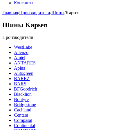
Контакты
Главная
/
Производители
/
Шины
/
Kapsen
Шины Kapsen
Производители:
WestLake
Altenzo
Amtel
ANTARES
Aplus
Autogreen
BAREZ
BARS
BFGoodrich
Blacklion
Bontyre
Bridgestone
Cachland
Centara
Compasal
Continental