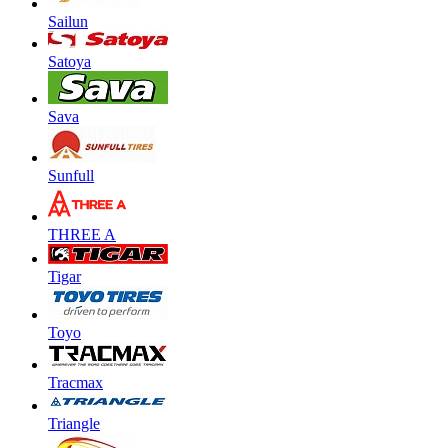
Sailun
Satoya
Sava
Sunfull
THREE A
Tigar
Toyo
Tracmax
Triangle