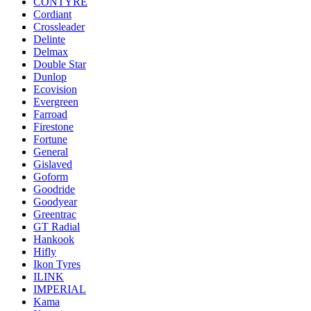
CONTYRE
Cordiant
Crossleader
Delinte
Delmax
Double Star
Dunlop
Ecovision
Evergreen
Farroad
Firestone
Fortune
General
Gislaved
Goform
Goodride
Goodyear
Greentrac
GT Radial
Hankook
Hifly
Ikon Tyres
ILINK
IMPERIAL
Kama