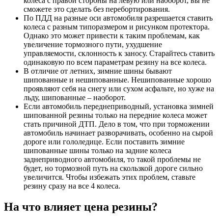
колеса с правой стороны на левую или наоборот, вы не
сможете это сделать без перебортирования.
По ПДД на разные оси автомобиля разрешается ставить
колеса с разным типоразмером и рисунком протектора.
Однако это может привести к таким проблемам, как
увеличение тормозного пути, ухудшение
управляемости, склонность к заносу. Старайтесь ставить
одинаковую по всем параметрам резину на все колеса.
В отличие от летних, зимние шины бывают
шипованные и нешипованные. Нешипованные хорошо
проявляют себя на снегу или сухом асфальте, но хуже на
льду, шипованные – наоборот.
Если автомобиль переднеприводный, установка зимней
шипованной резины только на передние колеса может
стать причиной ДТП. Дело в том, что при торможении
автомобиль начинает разворачивать, особенно на сырой
дороге или гололедице. Если поставить зимние
шипованные шины только на задние колеса
заднеприводного автомобиля, то такой проблемы не
будет, но тормозной путь на скользкой дороге сильно
увеличится. Чтобы избежать этих проблем, ставьте
резину сразу на все 4 колеса.
На что влияет цена резины?