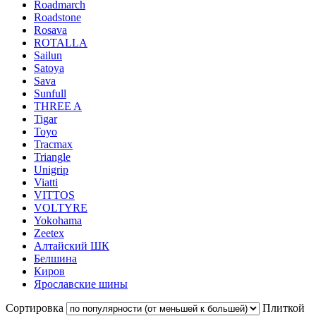
Roadmarch
Roadstone
Rosava
ROTALLA
Sailun
Satoya
Sava
Sunfull
THREE A
Tigar
Toyo
Tracmax
Triangle
Unigrip
Viatti
VITTOS
VOLTYRE
Yokohama
Zeetex
Алтайский ШК
Белшина
Киров
Ярославские шины
Сортировка
Плиткой