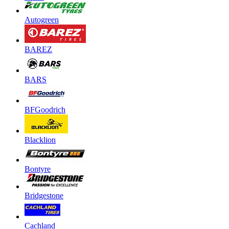
Autogreen
BAREZ
BARS
BFGoodrich
Blacklion
Bontyre
Bridgestone
Cachland