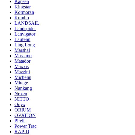
Kapsen
Kingstar
Kormoran
Kumho
LANDSAIL
Landspider
Lanvigator
Laufenn
Ling Long
Marshal
Massimo
Matador
Maxxis
Mazzini
Michelin
Mirage
Nankang
Nexen
NITTO
Onyx
ORIUM
OVATION
Pirelli
Power Trac
RAPID