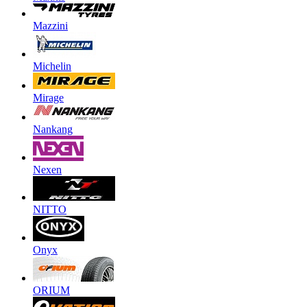
Mazzini
Michelin
Mirage
Nankang
Nexen
NITTO
Onyx
ORIUM