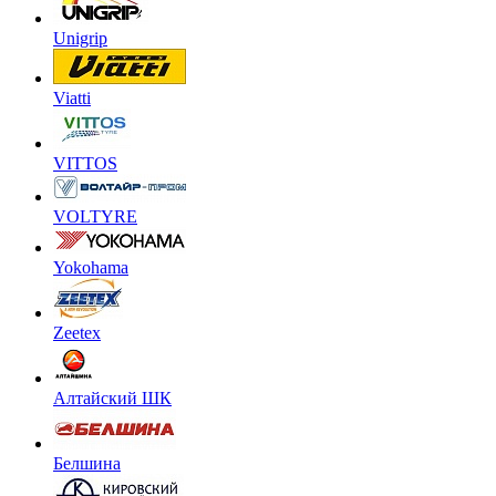
Unigrip
Viatti
VITTOS
VOLTYRE
Yokohama
Zeetex
Алтайский ШК
Белшина