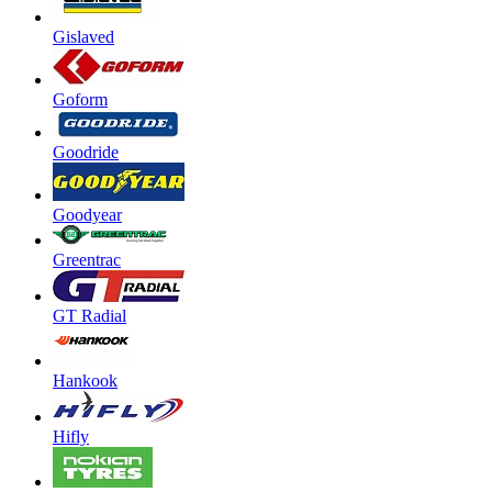
Gislaved
Goform
Goodride
Goodyear
Greentrac
GT Radial
Hankook
Hifly