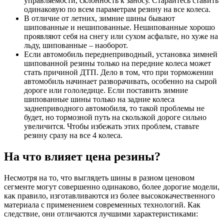
управляемости, склонность к заносу. Старайтесь ставить
одинаковую по всем параметрам резину на все колеса.
В отличие от летних, зимние шины бывают
шипованные и нешипованные. Нешипованные хорошо
проявляют себя на снегу или сухом асфальте, но хуже на
льду, шипованные – наоборот.
Если автомобиль переднеприводный, установка зимней
шипованной резины только на передние колеса может
стать причиной ДТП. Дело в том, что при торможении
автомобиль начинает разворачивать, особенно на сырой
дороге или гололедице. Если поставить зимние
шипованные шины только на задние колеса
заднеприводного автомобиля, то такой проблемы не
будет, но тормозной путь на скользкой дороге сильно
увеличится. Чтобы избежать этих проблем, ставьте
резину сразу на все 4 колеса.
На что влияет цена резины?
Несмотря на то, что выглядеть шины в разном ценовом
сегменте могут совершенно одинаково, более дорогие модели,
как правило, изготавливаются из более высококачественного
материала с применением современных технологий. Как
следствие, они отличаются лучшими характеристиками: