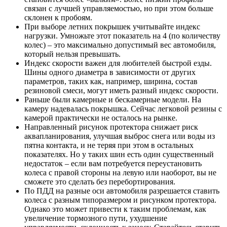
связан с лучшей управляемостью, но при этом больше
склонен к пробоям.
При выборе летних покрышек учитывайте индекс
нагрузки. Умножьте этот показатель на 4 (по количеству
колес) – это максимально допустимый вес автомобиля,
который нельзя превышать.
Индекс скорости важен для любителей быстрой езды.
Шины одного диаметра в зависимости от других
параметров, таких как, например, ширина, состав
резиновой смеси, могут иметь разный индекс скорости.
Раньше были камерные и бескамерные модели. На
камеру надевалась покрышка. Сейчас легковой резины с
камерой практически не осталось на рынке.
Направленный рисунок протектора снижает риск
аквапланирования, улучшая выброс снега или воды из
пятна контакта, и не теряя при этом в остальных
показателях. Но у таких шин есть один существенный
недостаток – если вам потребуется переустановить
колеса с правой стороны на левую или наоборот, вы не
сможете это сделать без перебортирования.
По ПДД на разные оси автомобиля разрешается ставить
колеса с разным типоразмером и рисунком протектора.
Однако это может привести к таким проблемам, как
увеличение тормозного пути, ухудшение