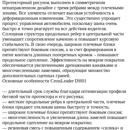
Протекторный рисунок выполнен в симметричном
ненаправленном дизайне с тремя ребрами между плечевыми
зонами. Все элементы отличает высокая устойчивость к
деформационным изменениям. Это существенно упрощает
процесс управления автомобилем, поскольку шина очень
быстро и точно реагирует на все действия водителя.
Сплошная структура продольных ребер в центральной части
уменьшает сопротивление качению и повышает курсовую
стабильность. В свою очередь, широкие плечевые блоки
препятствуют боковым сносам, а за счет формирования в
пятне контакта длинных поперечных кромок – повышают
продольное сцепление. Эффективность на мокром покрытии
обеспечивается увеличенными дренажными канавками и
многочисленными ламелями, образующие множество
дополнительных сцепных граней.
Основные особенности CrossLeader DH01
— длительный срок службы благодаря оптимизации профиля
беговой части протектора и его рисунка;
— жесткие продольные ребра в центральной части, плечевые
блоки придают откликам шины быстроту и точность;
— широкие плечевые блоки препятствуют боковым сносам;
— многочисленность и увеличенная длина ламелей повышает
продольное сцепление на мокром покрытии;
— резиновая смесь с повышенным содержанием «силика» и