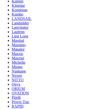
Kapsen
Kingstar
Kormoran
Kumho
LANDSAIL
Landspider
Lanvigator
Laufenn
Ling Long
Marshal
Massimo
Matador
Maxxis
Mazzini
Michelin
Mirage
Nankang
Nexen
NITTO
Onyx
ORIUM
OVATION
Pirelli
Power Trac
RAPID