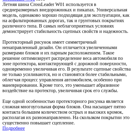
Летняя шина CrossLeader W01 используется в
среднеразмерных внедорожниках и пикапах. Универсальная
модель, одинаково хорошо подходящая для эксплуатации, как
на асфальтированных дорогах, так и грунтовых покрытиях
различного типа. В самых неблагоприятных условиях
демонстрирует стабильность сцепных свойств и надежность.
Протекторный рисунок имеет симметричный
ненаправленный дизайн. Он отличается увеличенными
размерами блоков и их парным расположением. Такое
решение оптимизирует распределение веса автомобиля по
зоне протектора, контактирующей с дорожной поверхности,
одновременно увеличивая его. В результате сцепные свойства
не только усиливаются, но и становятся более стабильными,
облегчая процесс управления автомобилем, особенно при
маневрировании. Кроме того, это уменьшает абразивное
воздействие на протектор, увеличивая срок его службы.
Еще одной особенностью протекторного рисунка является
сложная многоугольная форма блоков. Она насыщает пятно
контакта большим количеством острых и высоких кромок,
располагая их разнонаправленно. На скользком покрытии это
существенно повышает сцепление.
Подробнее