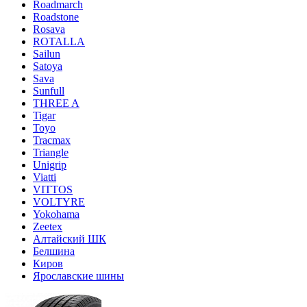
Roadmarch
Roadstone
Rosava
ROTALLA
Sailun
Satoya
Sava
Sunfull
THREE A
Tigar
Toyo
Tracmax
Triangle
Unigrip
Viatti
VITTOS
VOLTYRE
Yokohama
Zeetex
Алтайский ШК
Белшина
Киров
Ярославские шины