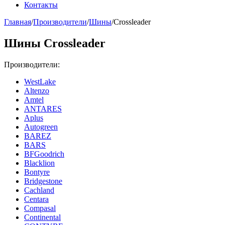
Контакты
Главная
/
Производители
/
Шины
/
Crossleader
Шины Crossleader
Производители:
WestLake
Altenzo
Amtel
ANTARES
Aplus
Autogreen
BAREZ
BARS
BFGoodrich
Blacklion
Bontyre
Bridgestone
Cachland
Centara
Compasal
Continental