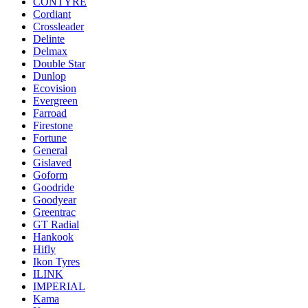
CONTYRE
Cordiant
Crossleader
Delinte
Delmax
Double Star
Dunlop
Ecovision
Evergreen
Farroad
Firestone
Fortune
General
Gislaved
Goform
Goodride
Goodyear
Greentrac
GT Radial
Hankook
Hifly
Ikon Tyres
ILINK
IMPERIAL
Kama