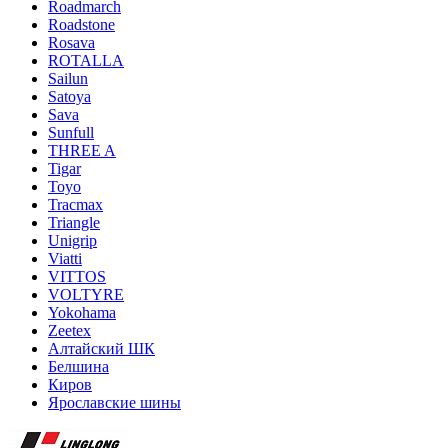
Roadmarch
Roadstone
Rosava
ROTALLA
Sailun
Satoya
Sava
Sunfull
THREE A
Tigar
Toyo
Tracmax
Triangle
Unigrip
Viatti
VITTOS
VOLTYRE
Yokohama
Zeetex
Алтайский ШК
Белшина
Киров
Ярославские шины