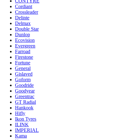
CONTYRE
Cordiant
Crossleader
Delinte
Delmax
Double Star
Dunlop
Ecovision
Evergreen
Farroad
Firestone
Fortune
General
Gislaved
Goform
Goodride
Goodyear
Greentrac
GT Radial
Hankook
Hifly
Ikon Tyres
ILINK
IMPERIAL
Kama