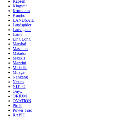
Kapsen
Kingstar
Kormoran
Kumho
LANDSAIL
Landspider
Lanvigator
Laufenn
Ling Long
Marshal
Massimo
Matador
Maxxis
Mazzini
Michelin
Mirage
Nankang
Nexen
NITTO
Onyx
ORIUM
OVATION
Pirelli
Power Trac
RAPID