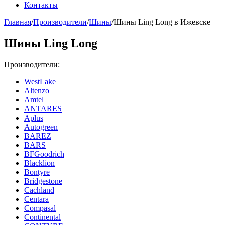
Контакты
Главная
/
Производители
/
Шины
/
Шины Ling Long в Ижевске
Шины Ling Long
Производители:
WestLake
Altenzo
Amtel
ANTARES
Aplus
Autogreen
BAREZ
BARS
BFGoodrich
Blacklion
Bontyre
Bridgestone
Cachland
Centara
Compasal
Continental