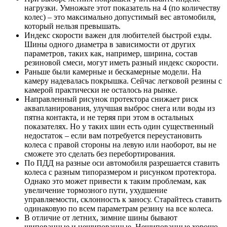
нагрузки. Умножьте этот показатель на 4 (по количеству
колес) – это максимально допустимый вес автомобиля,
который нельзя превышать.
Индекс скорости важен для любителей быстрой езды.
Шины одного диаметра в зависимости от других
параметров, таких как, например, ширина, состав
резиновой смеси, могут иметь разный индекс скорости.
Раньше были камерные и бескамерные модели. На
камеру надевалась покрышка. Сейчас легковой резины с
камерой практически не осталось на рынке.
Направленный рисунок протектора снижает риск
аквапланирования, улучшая выброс снега или воды из
пятна контакта, и не теряя при этом в остальных
показателях. Но у таких шин есть один существенный
недостаток – если вам потребуется переустановить
колеса с правой стороны на левую или наоборот, вы не
сможете это сделать без перебортирования.
По ПДД на разные оси автомобиля разрешается ставить
колеса с разным типоразмером и рисунком протектора.
Однако это может привести к таким проблемам, как
увеличение тормозного пути, ухудшение
управляемости, склонность к заносу. Старайтесь ставить
одинаковую по всем параметрам резину на все колеса.
В отличие от летних, зимние шины бывают
шипованные и нешипованные. Нешипованные хорошо