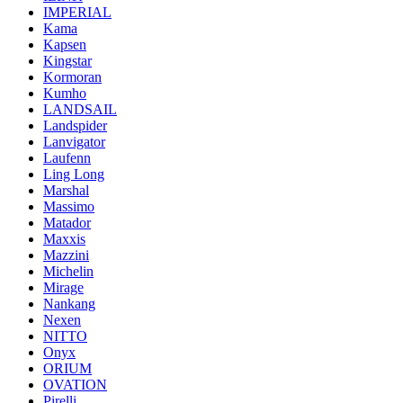
IMPERIAL
Kama
Kapsen
Kingstar
Kormoran
Kumho
LANDSAIL
Landspider
Lanvigator
Laufenn
Ling Long
Marshal
Massimo
Matador
Maxxis
Mazzini
Michelin
Mirage
Nankang
Nexen
NITTO
Onyx
ORIUM
OVATION
Pirelli