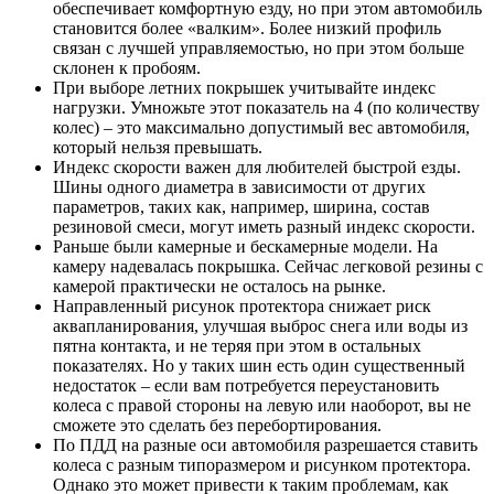
обеспечивает комфортную езду, но при этом автомобиль
становится более «валким». Более низкий профиль
связан с лучшей управляемостью, но при этом больше
склонен к пробоям.
При выборе летних покрышек учитывайте индекс
нагрузки. Умножьте этот показатель на 4 (по количеству
колес) – это максимально допустимый вес автомобиля,
который нельзя превышать.
Индекс скорости важен для любителей быстрой езды.
Шины одного диаметра в зависимости от других
параметров, таких как, например, ширина, состав
резиновой смеси, могут иметь разный индекс скорости.
Раньше были камерные и бескамерные модели. На
камеру надевалась покрышка. Сейчас легковой резины с
камерой практически не осталось на рынке.
Направленный рисунок протектора снижает риск
аквапланирования, улучшая выброс снега или воды из
пятна контакта, и не теряя при этом в остальных
показателях. Но у таких шин есть один существенный
недостаток – если вам потребуется переустановить
колеса с правой стороны на левую или наоборот, вы не
сможете это сделать без перебортирования.
По ПДД на разные оси автомобиля разрешается ставить
колеса с разным типоразмером и рисунком протектора.
Однако это может привести к таким проблемам, как