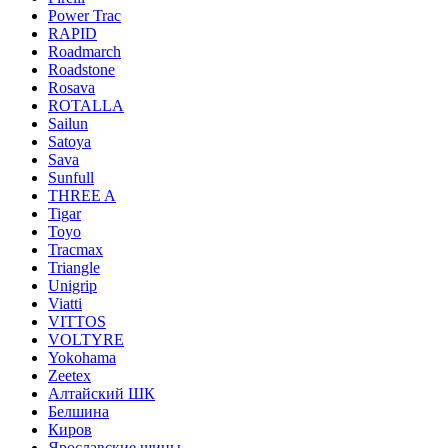
Power Trac
RAPID
Roadmarch
Roadstone
Rosava
ROTALLA
Sailun
Satoya
Sava
Sunfull
THREE A
Tigar
Toyo
Tracmax
Triangle
Unigrip
Viatti
VITTOS
VOLTYRE
Yokohama
Zeetex
Алтайский ШК
Белшина
Киров
Ярославские шины