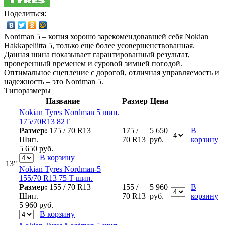
Поделиться:
Nordman 5 – копия хорошо зарекомендовавшей себя Nokian
Hakkapeliitta 5, только еще более усовершенствованная.
Данная шина показывает гарантированный результат,
проверенный временем и суровой зимней погодой.
Оптимальное сцепление с дорогой, отличная управляемость и
надежность – это Nordman 5.
Типоразмеры
Название
Размер
Цена
Nokian Tyres Nordman 5 шип.
175/70R13 82T
Размер:
175 / 70 R13
175 /
5 650
В
Шип.
70 R13
руб.
корзину
5 650
руб.
В корзину
13"
Nokian Tyres Nordman-5
155/70 R13 75 T шип.
Размер:
155 / 70 R13
155 /
5 960
В
Шип.
70 R13
руб.
корзину
5 960
руб.
В корзину