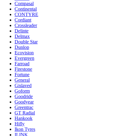
Compasal
Continental
CONTYRE
Cordiant
Crossleader
Delinte
Delmax
Double Star
Dunlop
Ecovision
Evergreen
Farroad
Firestone
Fortune
General
Gislaved
Goform
Goodride
Goodyear
Greentrac
GT Radial
Hankook
Hifly
Ikon Tyres
ILINK