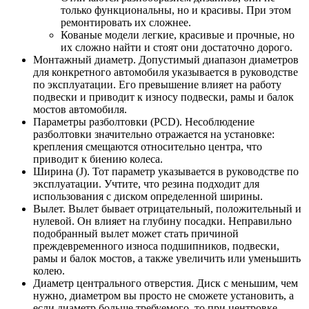
только функциональны, но и красивы. При этом
ремонтировать их сложнее.
Кованые модели легкие, красивые и прочные, но
их сложно найти и стоят они достаточно дорого.
Монтажный диаметр. Допустимый диапазон диаметров
для конкретного автомобиля указывается в руководстве
по эксплуатации. Его превышение влияет на работу
подвески и приводит к износу подвески, рамы и балок
мостов автомобиля.
Параметры разболтовки (PCD). Несоблюдение
разболтовки значительно отражается на установке:
крепления смещаются относительно центра, что
приводит к биению колеса.
Ширина (J). Тот параметр указывается в руководстве по
эксплуатации. Учтите, что резина подходит для
использования с диском определенной ширины.
Вылет. Вылет бывает отрицательный, положительный и
нулевой. Он влияет на глубину посадки. Неправильно
подобранный вылет может стать причиной
преждевременного износа подшипников, подвески,
рамы и балок мостов, а также увеличить или уменьшить
колею.
Диаметр центрального отверстия. Диск с меньшим, чем
нужно, диаметром вы просто не сможете установить, а
если диаметр больше требуемого, то при центровке