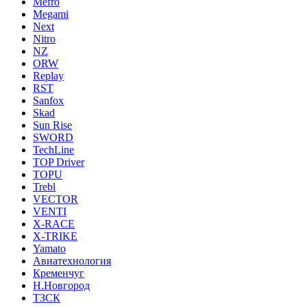
Mefro
Megami
Next
Nitro
NZ
ORW
Replay
RST
Sanfox
Skad
Sun Rise
SWORD
TechLine
TOP Driver
TOPU
Trebl
VECTOR
VENTI
X-RACE
X-TRIKE
Yamato
Авиатехнология
Кременчуг
Н.Новгород
ТЗСК