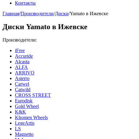
Контакты
Главная
/
Производители
/
Диски
/
Yamato в Ижевске
Диски Yamato в Ижевске
Производители:
iFree
Accuride
Alcasta
ALFA
ARRIVO
Asterro
Carwel
Catwild
CROSS STREET
Eurodisk
Gold Wheel
K&K
Khomen Wheels
LegeArtis
LS
Magnetto