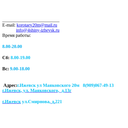
_________________________
E-mail:
korotaev20m@mail.ru
info@4shiny-izhevsk.ru
Время работы:
8.00-20.00
Сб:
8.00-19.00
Вс:
9.00-18.00
Адрес:
г.Ижевск ул Маяковского 20м 8(909)067-49-13
г.Ижевск, ул. Маяковского, д.13г
г.Ижевск
ул.Смирнова
, д.
221