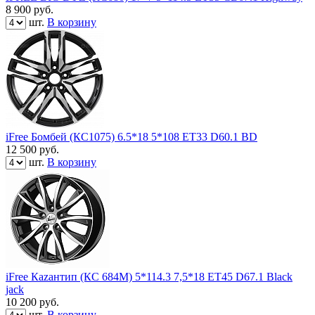
8 900
руб.
шт.
В корзину
iFree Бомбей (КС1075) 6.5*18 5*108 ET33 D60.1 BD
12 500
руб.
шт.
В корзину
iFree Каzантип (КС 684М) 5*114.3 7,5*18 ЕТ45 D67.1 Black
jack
10 200
руб.
шт.
В корзину