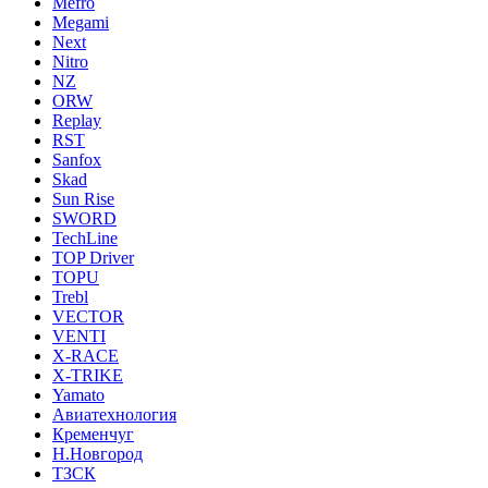
Mefro
Megami
Next
Nitro
NZ
ORW
Replay
RST
Sanfox
Skad
Sun Rise
SWORD
TechLine
TOP Driver
TOPU
Trebl
VECTOR
VENTI
X-RACE
X-TRIKE
Yamato
Авиатехнология
Кременчуг
Н.Новгород
ТЗСК