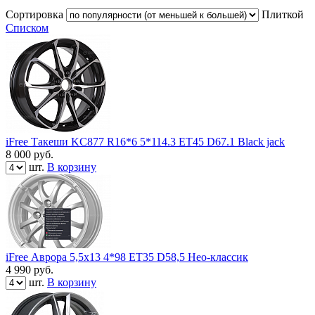
Сортировка
Плиткой
Списком
iFree Такеши KC877 R16*6 5*114.3 ЕТ45 D67.1 Black jack
8 000
руб.
шт.
В корзину
iFree Аврора 5,5х13 4*98 ЕТ35 D58,5 Нео-классик
4 990
руб.
шт.
В корзину