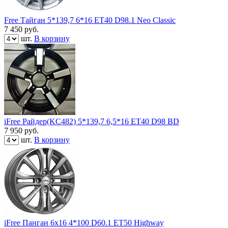
Free Тайган 5*139,7 6*16 ЕТ40 D98.1 Neo Classic
7 450
руб.
шт.
В корзину
iFree Райдер(KC482) 5*139,7 6,5*16 ЕТ40 D98 BD
7 950
руб.
шт.
В корзину
iFree Панган 6x16 4*100 D60.1 ET50 Highway