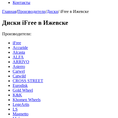
Контакты
Главная
/
Производители
/
Диски
/
iFree в Ижевске
Диски iFree в Ижевске
Производители:
iFree
Accuride
Alcasta
ALFA
ARRIVO
Asterro
Carwel
Catwild
CROSS STREET
Eurodisk
Gold Wheel
K&K
Khomen Wheels
LegeArtis
LS
Magnetto