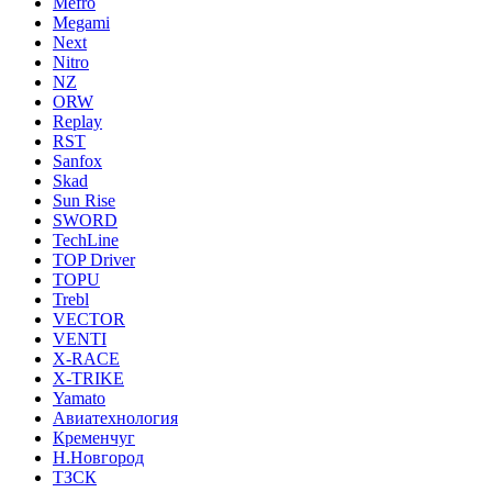
Mefro
Megami
Next
Nitro
NZ
ORW
Replay
RST
Sanfox
Skad
Sun Rise
SWORD
TechLine
TOP Driver
TOPU
Trebl
VECTOR
VENTI
X-RACE
X-TRIKE
Yamato
Авиатехнология
Кременчуг
Н.Новгород
ТЗСК