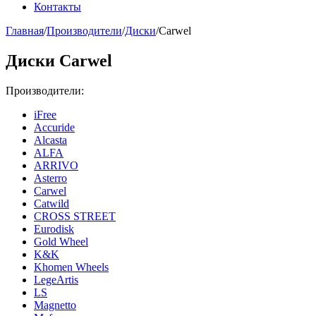
Контакты
Главная
/
Производители
/
Диски
/
Carwel
Диски Carwel
Производители:
iFree
Accuride
Alcasta
ALFA
ARRIVO
Asterro
Carwel
Catwild
CROSS STREET
Eurodisk
Gold Wheel
K&K
Khomen Wheels
LegeArtis
LS
Magnetto