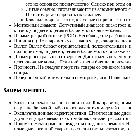
это их основное преимущество. Однако при этом о
Литые обычно изготавливаются из алюминиевого сп
При этом ремонтировать их сложнее.
Кованые модели легкие, красивые и прочные, но их
Монтажный диаметр. Допустимый диапазон диаметров для
к износу подвески, рамы и балок мостов автомобиля.
Параметры разболтовки (PCD). Несоблюдение разболтовки
Ширина (J). Тот параметр указывается в руководстве по 
Вылет. Вылет бывает отрицательный, положительный и н
подшипников, подвески, рамы и балок мостов, а также у
Диаметр центрального отверстия. Диск с меньшим, чем ну
центровочные кольца. Если вибрация и биение не исчезаю
Прочность. Не следует покупать товары со слишком мал
спицы.
Перед покупкой внимательно осмотрите диск. Проверьте,
Зачем менять
Более привлекательный внешний вид. Как правило, штам
на рынке большой выбор красивых литых моделей с разн
Эксплуатационные характеристики. Штампованные диски 
улучшает управляемость автомобиля, снижает расход топл
Поломка. Некоторые повреждения поддаются ремонту. Не
помощью аргонной сварки, но специалисты рекомендуют 