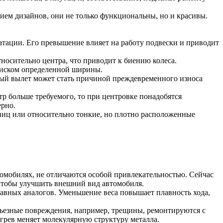
ием дизайнов, они не только функциональны, но и красивы.
атации. Его превышение влияет на работу подвески и приводит
носительно центра, что приводит к биению колеса.
 диском определенной ширины.
ный вылет может стать причиной преждевременного износа
тр больше требуемого, то при центровке понадобятся
ерно.
пиц или относительно тонкие, но плотно расположенные
омобилях, не отличаются особой привлекательностью. Сейчас
 чтобы улучшить внешний вид автомобиля.
авных аналогов. Уменьшение веса повышает плавность хода,
ьезные повреждения, например, трещины, ремонтируются с
рев меняет молекулярную структуру металла.