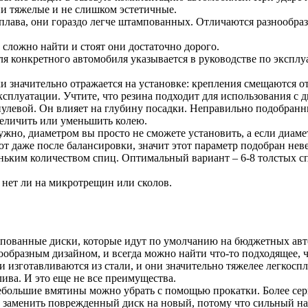
ни тяжелые и не слишком эстетичные.
лава, они гораздо легче штампованных. Отличаются разнообраз
 сложно найти и стоят они достаточно дорого.
 конкретного автомобиля указывается в руководстве по эксплу
 значительно отражается на установке: крепления смещаются от
эксплуатации. Учтите, что резина подходит для использования с
улевой. Он влияет на глубину посадки. Неправильно подобран
величить или уменьшить колею.
жно, диаметром вы просто не сможете установить, а если диаме
т даже после балансировки, значит этот параметр подобран нев
еньким количеством спиц. Оптимальный вариант – 6-8 толстых с
 нет ли на микротрещин или сколов.
пованные диски, которые идут по умолчанию на бюджетных авт
ообразным дизайном, и всегда можно найти что-то подходящее,
изготавливаются из стали, и они значительно тяжелее легкоспл
ива. И это еще не все преимущества.
большие вмятины можно убрать с помощью прокатки. Более сер
заменить поврежденный диск на новый, потому что сильный наг