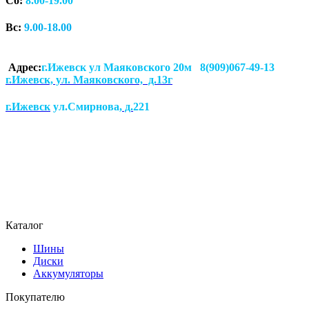
Сб:
8.00-19.00
Вс:
9.00-18.00
Адрес:
г.Ижевск ул Маяковского 20м 8(909)067-49-13
г.Ижевск, ул. Маяковского, д.13г
г.Ижевск
ул.Смирнова
, д.
221
Каталог
Шины
Диски
Аккумуляторы
Покупателю