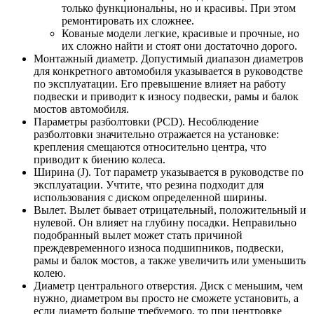
только функциональны, но и красивы. При этом
ремонтировать их сложнее.
Кованые модели легкие, красивые и прочные, но
их сложно найти и стоят они достаточно дорого.
Монтажный диаметр. Допустимый диапазон диаметров
для конкретного автомобиля указывается в руководстве
по эксплуатации. Его превышение влияет на работу
подвески и приводит к износу подвески, рамы и балок
мостов автомобиля.
Параметры разболтовки (PCD). Несоблюдение
разболтовки значительно отражается на установке:
крепления смещаются относительно центра, что
приводит к биению колеса.
Ширина (J). Тот параметр указывается в руководстве по
эксплуатации. Учтите, что резина подходит для
использования с диском определенной ширины.
Вылет. Вылет бывает отрицательный, положительный и
нулевой. Он влияет на глубину посадки. Неправильно
подобранный вылет может стать причиной
преждевременного износа подшипников, подвески,
рамы и балок мостов, а также увеличить или уменьшить
колею.
Диаметр центрального отверстия. Диск с меньшим, чем
нужно, диаметром вы просто не сможете установить, а
если диаметр больше требуемого, то при центровке