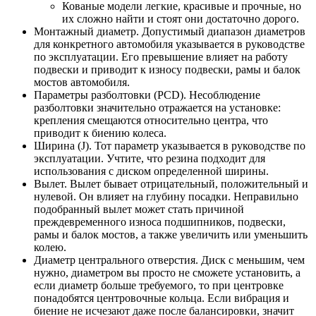
Кованые модели легкие, красивые и прочные, но
их сложно найти и стоят они достаточно дорого.
Монтажный диаметр. Допустимый диапазон диаметров
для конкретного автомобиля указывается в руководстве
по эксплуатации. Его превышение влияет на работу
подвески и приводит к износу подвески, рамы и балок
мостов автомобиля.
Параметры разболтовки (PCD). Несоблюдение
разболтовки значительно отражается на установке:
крепления смещаются относительно центра, что
приводит к биению колеса.
Ширина (J). Тот параметр указывается в руководстве по
эксплуатации. Учтите, что резина подходит для
использования с диском определенной ширины.
Вылет. Вылет бывает отрицательный, положительный и
нулевой. Он влияет на глубину посадки. Неправильно
подобранный вылет может стать причиной
преждевременного износа подшипников, подвески,
рамы и балок мостов, а также увеличить или уменьшить
колею.
Диаметр центрального отверстия. Диск с меньшим, чем
нужно, диаметром вы просто не сможете установить, а
если диаметр больше требуемого, то при центровке
понадобятся центровочные кольца. Если вибрация и
биение не исчезают даже после балансировки, значит