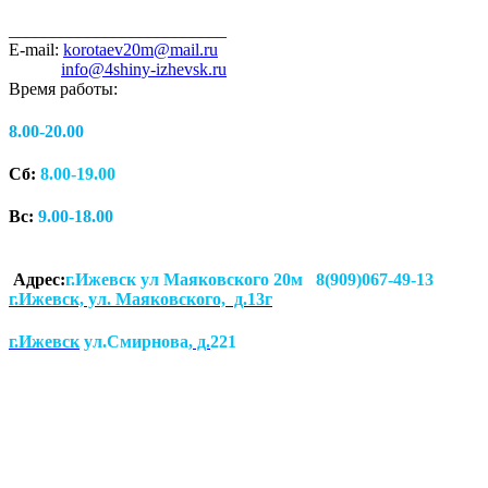
_________________________
E-mail:
korotaev20m@mail.ru
info@4shiny-izhevsk.ru
Время работы:
8.00-20.00
Сб:
8.00-19.00
Вс:
9.00-18.00
Адрес:
г.Ижевск ул Маяковского 20м 8(909)067-49-13
г.Ижевск, ул. Маяковского, д.13г
г.Ижевск
ул.Смирнова
, д.
221