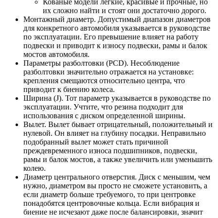
Кованые модели легкие, красивые и прочные, но
их сложно найти и стоят они достаточно дорого.
Монтажный диаметр. Допустимый диапазон диаметров
для конкретного автомобиля указывается в руководстве
по эксплуатации. Его превышение влияет на работу
подвески и приводит к износу подвески, рамы и балок
мостов автомобиля.
Параметры разболтовки (PCD). Несоблюдение
разболтовки значительно отражается на установке:
крепления смещаются относительно центра, что
приводит к биению колеса.
Ширина (J). Тот параметр указывается в руководстве по
эксплуатации. Учтите, что резина подходит для
использования с диском определенной ширины.
Вылет. Вылет бывает отрицательный, положительный и
нулевой. Он влияет на глубину посадки. Неправильно
подобранный вылет может стать причиной
преждевременного износа подшипников, подвески,
рамы и балок мостов, а также увеличить или уменьшить
колею.
Диаметр центрального отверстия. Диск с меньшим, чем
нужно, диаметром вы просто не сможете установить, а
если диаметр больше требуемого, то при центровке
понадобятся центровочные кольца. Если вибрация и
биение не исчезают даже после балансировки, значит