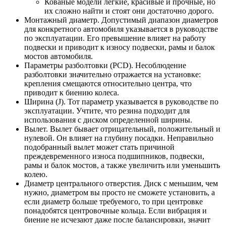
Кованые модели легкие, красивые и прочные, но
их сложно найти и стоят они достаточно дорого.
Монтажный диаметр. Допустимый диапазон диаметров
для конкретного автомобиля указывается в руководстве
по эксплуатации. Его превышение влияет на работу
подвески и приводит к износу подвески, рамы и балок
мостов автомобиля.
Параметры разболтовки (PCD). Несоблюдение
разболтовки значительно отражается на установке:
крепления смещаются относительно центра, что
приводит к биению колеса.
Ширина (J). Тот параметр указывается в руководстве по
эксплуатации. Учтите, что резина подходит для
использования с диском определенной ширины.
Вылет. Вылет бывает отрицательный, положительный и
нулевой. Он влияет на глубину посадки. Неправильно
подобранный вылет может стать причиной
преждевременного износа подшипников, подвески,
рамы и балок мостов, а также увеличить или уменьшить
колею.
Диаметр центрального отверстия. Диск с меньшим, чем
нужно, диаметром вы просто не сможете установить, а
если диаметр больше требуемого, то при центровке
понадобятся центровочные кольца. Если вибрация и
биение не исчезают даже после балансировки, значит