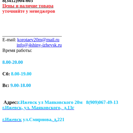
8(3412)904-603
Цены и наличие товара
уточняйте у менеджеров
_________________________
E-mail:
korotaev20m@mail.ru
info@4shiny-izhevsk.ru
Время работы:
8.00-20.00
Сб:
8.00-19.00
Вс:
9.00-18.00
Адрес:
г.Ижевск ул Маяковского 20м 8(909)067-49-13
г.Ижевск, ул. Маяковского, д.13г
г.Ижевск
ул.Смирнова
, д.
221