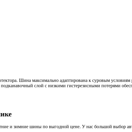
ектора. Шина максимально адаптирована к суровым условиям ро
и подканавочный слой с низкими гистерезисными потерями обе
лике
ие и зимние шины по выгодной цене. У нас большой выбор авто