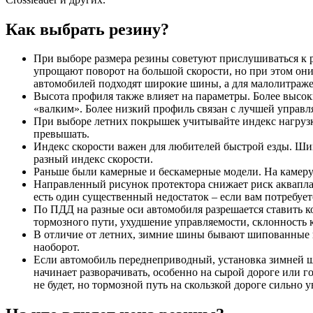
Как выбрать резину?
При выборе размера резины советуют прислушиваться к 
упрощают поворот на большой скорости, но при этом они
автомобилей подходят широкие шины, а для малолитражек
Высота профиля также влияет на параметры. Более высок
«валким». Более низкий профиль связан с лучшей управл
При выборе летних покрышек учитывайте индекс нагрузки
превышать.
Индекс скорости важен для любителей быстрой езды. Шин
разный индекс скорости.
Раньше были камерные и бескамерные модели. На камеру 
Направленный рисунок протектора снижает риск акваплани
есть один существенный недостаток – если вам потребует
По ПДД на разные оси автомобиля разрешается ставить к
тормозного пути, ухудшение управляемости, склонность к
В отличие от летних, зимние шины бывают шипованные и
наоборот.
Если автомобиль переднеприводный, установка зимней ш
начинает разворачивать, особенно на сырой дороге или 
не будет, но тормозной путь на скользкой дороге сильно у