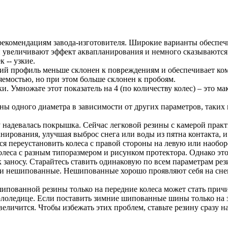
рекомендациям завода-изготовителя. Широкие варианты обеспеч
 увеличивают эффект аквапланирования и немного сказываются н
 -- узкие.
ий профиль меньше склонен к повреждениям и обеспечивает ком
яемостью, но при этом больше склонен к пробоям.
. Умножьте этот показатель на 4 (по количеству колес) – это м
ы одного диаметра в зависимости от других параметров, таких к
надевалась покрышка. Сейчас легковой резины с камерой практи
рования, улучшая выброс снега или воды из пятна контакта, и 
ся переустановить колеса с правой стороны на левую или наоборо
олеса с разным типоразмером и рисунком протектора. Однако эт
 заносу. Старайтесь ставить одинаковую по всем параметрам рези
 нешипованные. Нешипованные хорошо проявляют себя на снегу 
ипованной резины только на передние колеса может стать прич
гололедице. Если поставить зимние шипованные шины только на 
величится. Чтобы избежать этих проблем, ставьте резину сразу на