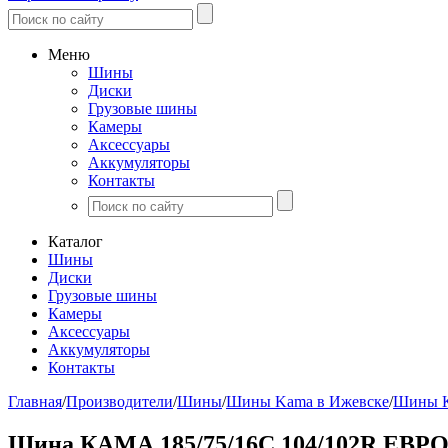
Меню
Шины
Диски
Грузовые шины
Камеры
Аксессуары
Аккумуляторы
Контакты
Каталог
Шины
Диски
Грузовые шины
Камеры
Аксессуары
Аккумуляторы
Контакты
Главная
/
Производители
/
Шины
/
Шины Kama в Ижевске
/
Шины К
Шина КАМА 185/75/16C 104/102R ЕВРО 