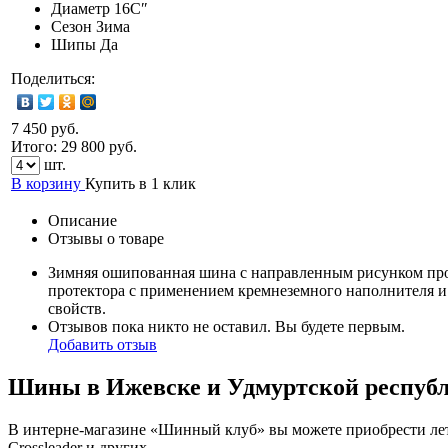
Диаметр
16C″
Сезон
Зима
Шипы
Да
Поделиться:
7 450 руб.
Итого:
29 800
руб.
шт.
В корзину
Купить в 1 клик
Описание
Отзывы о товаре
Зимняя ошипованная шина с направленным рисунком прот
протектора с применением кремнеземного наполнителя 
свойств.
Отзывов пока никто не оставил. Вы будете первым.
Добавить отзыв
Шины в Ижевске и Удмуртской респуб
В интерне-магазине «Шинный клуб» вы можете приобрести летн
Crossleader и других.