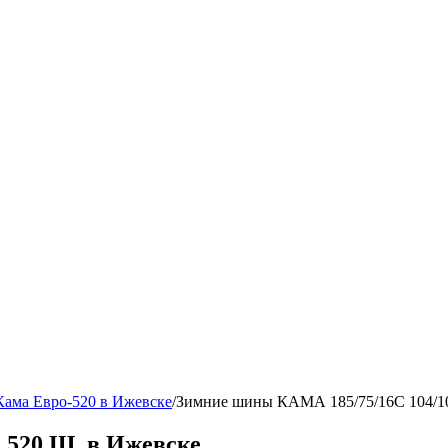
ама Евро-520 в Ижевске
/
Зимние шины КАМА 185/75/16C 104/1
520 Ш. в Ижевске