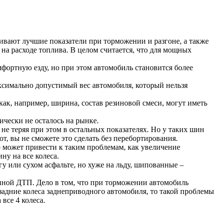
ивают лучшие показатели при торможении и разгоне, а также
а расходе топлива. В целом считается, что для мощных
фортную езду, но при этом автомобиль становится более
аксимально допустимый вес автомобиля, который нельзя
ак, например, ширина, состав резиновой смеси, могут иметь
чески не осталось на рынке.
не теряя при этом в остальных показателях. Но у таких шин
т, вы не сможете это сделать без перебортирования.
о может привести к таким проблемам, как увеличение
ну на все колеса.
или сухом асфальте, но хуже на льду, шипованные –
иной ДТП. Дело в том, что при торможении автомобиль
задние колеса заднеприводного автомобиля, то такой проблемы
 все 4 колеса.