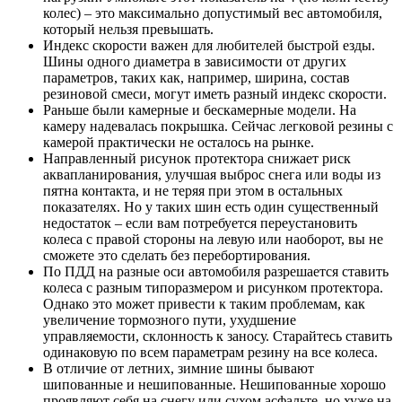
колес) – это максимально допустимый вес автомобиля,
который нельзя превышать.
Индекс скорости важен для любителей быстрой езды.
Шины одного диаметра в зависимости от других
параметров, таких как, например, ширина, состав
резиновой смеси, могут иметь разный индекс скорости.
Раньше были камерные и бескамерные модели. На
камеру надевалась покрышка. Сейчас легковой резины с
камерой практически не осталось на рынке.
Направленный рисунок протектора снижает риск
аквапланирования, улучшая выброс снега или воды из
пятна контакта, и не теряя при этом в остальных
показателях. Но у таких шин есть один существенный
недостаток – если вам потребуется переустановить
колеса с правой стороны на левую или наоборот, вы не
сможете это сделать без перебортирования.
По ПДД на разные оси автомобиля разрешается ставить
колеса с разным типоразмером и рисунком протектора.
Однако это может привести к таким проблемам, как
увеличение тормозного пути, ухудшение
управляемости, склонность к заносу. Старайтесь ставить
одинаковую по всем параметрам резину на все колеса.
В отличие от летних, зимние шины бывают
шипованные и нешипованные. Нешипованные хорошо
проявляют себя на снегу или сухом асфальте, но хуже на