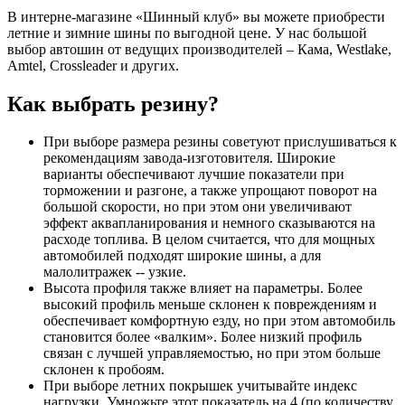
В интерне-магазине «Шинный клуб» вы можете приобрести
летние и зимние шины по выгодной цене. У нас большой
выбор автошин от ведущих производителей – Кама, Westlake,
Amtel, Crossleader и других.
Как выбрать резину?
При выборе размера резины советуют прислушиваться к
рекомендациям завода-изготовителя. Широкие
варианты обеспечивают лучшие показатели при
торможении и разгоне, а также упрощают поворот на
большой скорости, но при этом они увеличивают
эффект аквапланирования и немного сказываются на
расходе топлива. В целом считается, что для мощных
автомобилей подходят широкие шины, а для
малолитражек -- узкие.
Высота профиля также влияет на параметры. Более
высокий профиль меньше склонен к повреждениям и
обеспечивает комфортную езду, но при этом автомобиль
становится более «валким». Более низкий профиль
связан с лучшей управляемостью, но при этом больше
склонен к пробоям.
При выборе летних покрышек учитывайте индекс
нагрузки. Умножьте этот показатель на 4 (по количеству