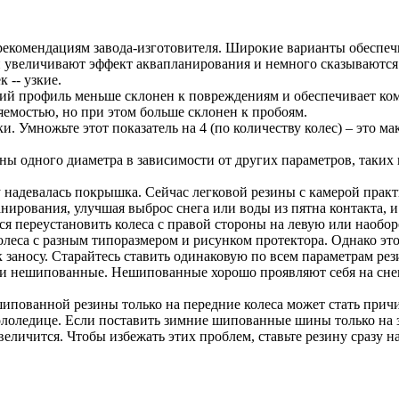
рекомендациям завода-изготовителя. Широкие варианты обеспеч
 увеличивают эффект аквапланирования и немного сказываются н
 -- узкие.
ий профиль меньше склонен к повреждениям и обеспечивает ком
яемостью, но при этом больше склонен к пробоям.
. Умножьте этот показатель на 4 (по количеству колес) – это м
ы одного диаметра в зависимости от других параметров, таких к
надевалась покрышка. Сейчас легковой резины с камерой практи
рования, улучшая выброс снега или воды из пятна контакта, и 
ся переустановить колеса с правой стороны на левую или наоборо
олеса с разным типоразмером и рисунком протектора. Однако эт
 заносу. Старайтесь ставить одинаковую по всем параметрам рези
 нешипованные. Нешипованные хорошо проявляют себя на снегу 
ипованной резины только на передние колеса может стать прич
гололедице. Если поставить зимние шипованные шины только на 
величится. Чтобы избежать этих проблем, ставьте резину сразу на