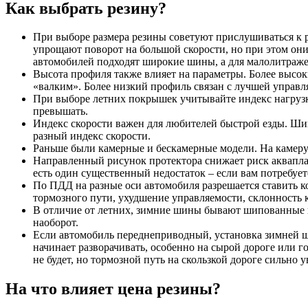
Как выбрать резину?
При выборе размера резины советуют прислушиваться к 
упрощают поворот на большой скорости, но при этом они
автомобилей подходят широкие шины, а для малолитражек
Высота профиля также влияет на параметры. Более высок
«валким». Более низкий профиль связан с лучшей управл
При выборе летних покрышек учитывайте индекс нагрузки
превышать.
Индекс скорости важен для любителей быстрой езды. Шин
разный индекс скорости.
Раньше были камерные и бескамерные модели. На камеру 
Направленный рисунок протектора снижает риск акваплани
есть один существенный недостаток – если вам потребует
По ПДД на разные оси автомобиля разрешается ставить к
тормозного пути, ухудшение управляемости, склонность к
В отличие от летних, зимние шины бывают шипованные и
наоборот.
Если автомобиль переднеприводный, установка зимней ш
начинает разворачивать, особенно на сырой дороге или 
не будет, но тормозной путь на скользкой дороге сильно у
На что влияет цена резины?