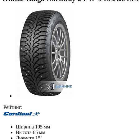
Рейтинг:
Ширина
195 мм
Высота
65 мм
Диаметр
15″