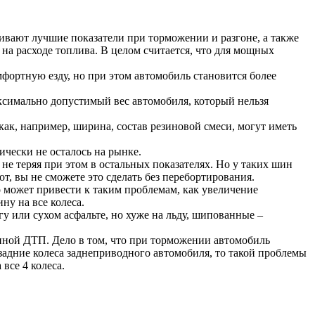
ивают лучшие показатели при торможении и разгоне, а также
а расходе топлива. В целом считается, что для мощных
фортную езду, но при этом автомобиль становится более
аксимально допустимый вес автомобиля, который нельзя
ак, например, ширина, состав резиновой смеси, могут иметь
чески не осталось на рынке.
не теряя при этом в остальных показателях. Но у таких шин
т, вы не сможете это сделать без перебортирования.
о может привести к таким проблемам, как увеличение
ну на все колеса.
или сухом асфальте, но хуже на льду, шипованные –
иной ДТП. Дело в том, что при торможении автомобиль
задние колеса заднеприводного автомобиля, то такой проблемы
 все 4 колеса.