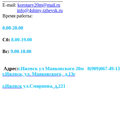
E-mail:
korotaev20m@mail.ru
info@4shiny-izhevsk.ru
Время работы:
8.00-20.00
Сб:
8.00-19.00
Вс:
9.00-18.00
Адрес:
г.Ижевск ул Маяковского 20м 8(909)067-49-13
г.Ижевск, ул. Маяковского, д.13г
г.Ижевск
ул.Смирнова
, д.
221