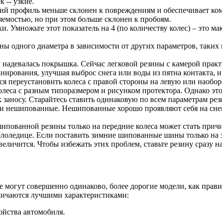
 -- узкие.
ий профиль меньше склонен к повреждениям и обеспечивает ком
яемостью, но при этом больше склонен к пробоям.
. Умножьте этот показатель на 4 (по количеству колес) – это м
ы одного диаметра в зависимости от других параметров, таких к
надевалась покрышка. Сейчас легковой резины с камерой практи
рования, улучшая выброс снега или воды из пятна контакта, и 
ся переустановить колеса с правой стороны на левую или наоборо
олеса с разным типоразмером и рисунком протектора. Однако эт
 заносу. Старайтесь ставить одинаковую по всем параметрам рези
 нешипованные. Нешипованные хорошо проявляют себя на снегу 
ипованной резины только на передние колеса может стать прич
гололедице. Если поставить зимние шипованные шины только на 
величится. Чтобы избежать этих проблем, ставьте резину сразу на
е могут совершенно одинаково, более дорогие модели, как прави
личаются лучшими характеристиками:
ойства автомобиля.