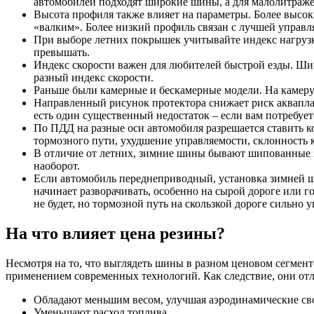
автомобилей подходят широкие шины, а для малолитражек
Высота профиля также влияет на параметры. Более высок
«валким». Более низкий профиль связан с лучшей управл
При выборе летних покрышек учитывайте индекс нагрузки
превышать.
Индекс скорости важен для любителей быстрой езды. Шин
разный индекс скорости.
Раньше были камерные и бескамерные модели. На камеру 
Направленный рисунок протектора снижает риск акваплани
есть один существенный недостаток – если вам потребует
По ПДД на разные оси автомобиля разрешается ставить к
тормозного пути, ухудшение управляемости, склонность к
В отличие от летних, зимние шины бывают шипованные и
наоборот.
Если автомобиль переднеприводный, установка зимней ш
начинает разворачивать, особенно на сырой дороге или 
не будет, но тормозной путь на скользкой дороге сильно у
На что влияет цена резины?
Несмотря на то, что выглядеть шины в разном ценовом сегмент
применением современных технологий. Как следствие, они от
Обладают меньшим весом, улучшая аэродинамические св
Уменьшают расход топлива.